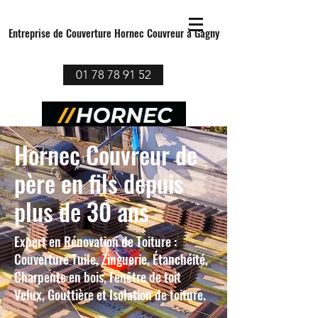
Entreprise de Couverture Hornec Couvreur à Gagny
01 78 78 91 52
Hornec Couvreur de
père en fils depuis
plus de 30 ans
Expert en Rénovation de Toiture :
Couverture Tuile, Zinguerie, Étanchéité,
Charpente en bois, Fenêtre de toit
Velux, Gouttière et Isolation de toiture.