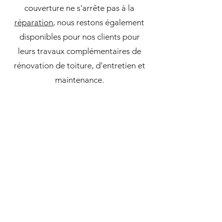
couverture ne s'arrête pas à la
réparation
, nous restons également
disponibles pour nos clients pour
leurs travaux complémentaires de
rénovation de toiture, d'entretien et
maintenance.
Devis
de toiture :
rénovation
nos couvreurs interviendront, en
respectant vos délais, de manière
professionnelle et à un prix abordable
et nos
devis
sont
gratuits.
L'entreprise Hornec Couvreur à
Gagny est spécialiste en travaux de