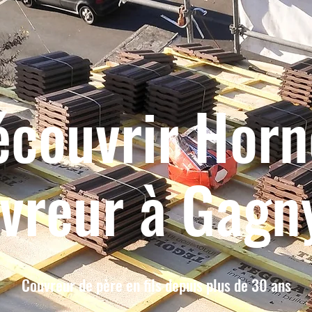
écouvrir Horn
vreur à Gagn
Couvreur de père en fils depuis plus de 30 ans