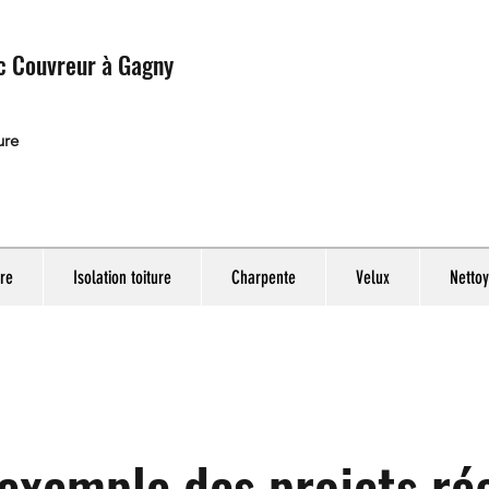
c Couvreur à Gagny
ure
ure
Isolation toiture
Charpente
Velux
Nettoy
 exemple des projets réa