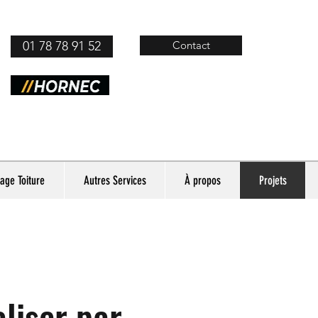
01 78 78 91 52
Contact
age Toiture
Autres Services
À propos
Projets
liser par