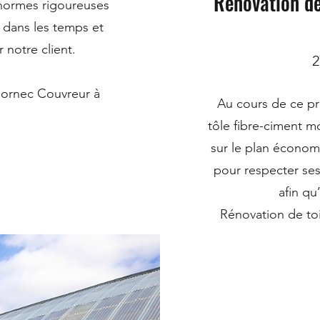
Rénovation de
s normes rigoureuses
é dans les temps et
 notre client.
2
 Hornec Couvreur à
Au cours de ce pr
tôle fibre-ciment mo
sur le plan économi
pour respecter ses
afin qu’
Rénovation de toi