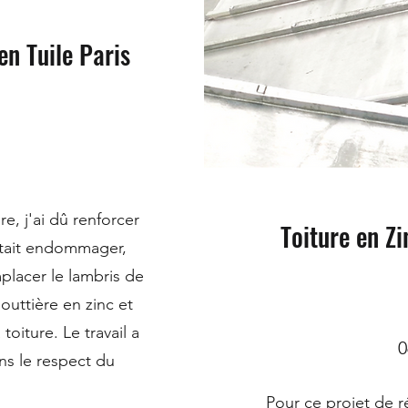
n Tuile Paris
e, j'ai dû renforcer
Toiture en Z
 était endommager,
mplacer le lambris de
outtière en zinc et
toiture. Le travail a
0
ns le respect du
Pour ce projet de r